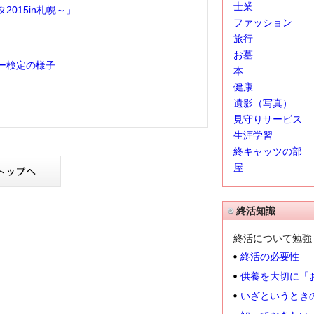
士業
015in札幌～」
ファッション
旅行
お墓
ー検定の様子
本
健康
遺影（写真）
見守りサービス
生涯学習
終キャッツの部
屋
終活知識
終活について勉強
終活の必要性
供養を大切に「
いざというとき