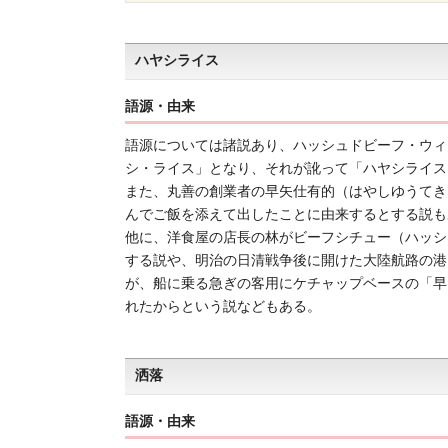
ハヤシライス
語源・由来
語源については諸説あり、ハッシュドビーフ・ウィズ・ライス
シ・ライス」となり、それが訛って「ハヤシライス
また、丸善の創業者の早矢仕有的（はやしゆうてき
んでご飯を添えて出したことに由来するとする説も
他に、洋食屋の店長の林がビーフシチュー（ハッシ
する説や、明治の日清戦争後に開けた大陸航路の港
が、船に乗る急ぎの客用にケチャップベースの「早
れたからという説などもある。
洒落
語源・由来