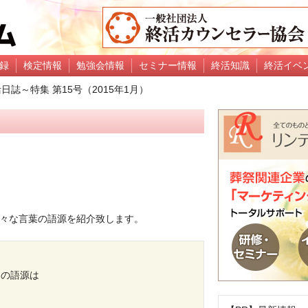
録
検定情報
勉強会情報
セミナー情報
終活知識
終活イベ
日誌～特集 第15号（2015年1月）
々な言葉の語源を紹介致します。
月の語源は
！