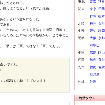
東北
青森
秋田
転じたとされる。
、白っぽくなるという意味が原義。
関東
東京
千葉
群馬
栃木
ある」という意味になった。
北陸
福井
石川
である。
にこだわらないさまを意味する漢語「洒落（し
中部
愛知
静岡
いるため、江戸時代の前期頃から、当て字とし
近畿
大阪
京都
和歌山
、「洒」は「酉」ではなく「西」である。
中国
広島
岡山
四国
徳島
香川
面白いですね。
九州
福岡
佐賀
みに！
鹿児島
源」の情報をお待ちしています！
沖縄
沖縄
終活タウン