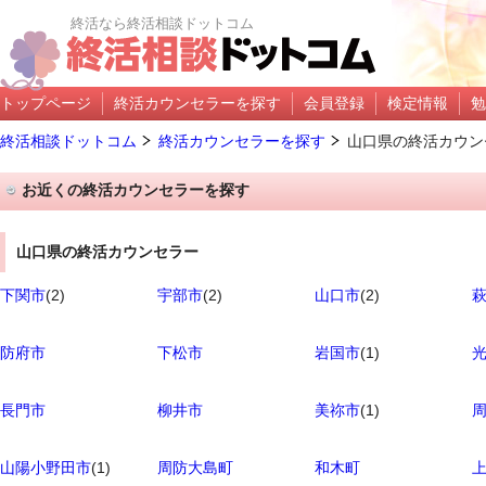
終活なら終活相談ドットコム
トップページ
終活カウンセラーを探す
会員登録
検定情報
勉
終活相談ドットコム
終活カウンセラーを探す
山口県の終活カウン
お近くの終活カウンセラーを探す
山口県の終活カウンセラー
下関市
(2)
宇部市
(2)
山口市
(2)
防府市
下松市
岩国市
(1)
長門市
柳井市
美祢市
(1)
山陽小野田市
(1)
周防大島町
和木町