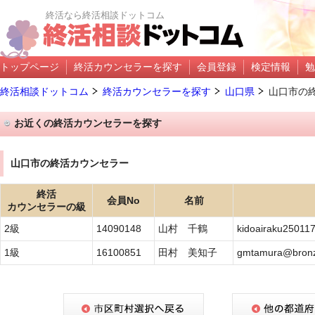
終活なら終活相談ドットコム
トップページ
終活カウンセラーを探す
会員登録
検定情報
勉
終活相談ドットコム
終活カウンセラーを探す
山口県
山口市の
お近くの終活カウンセラーを探す
山口市の終活カウンセラー
終活
会員No
名前
カウンセラーの級
2級
14090148
山村 千鶴
kidoairaku25011
1級
16100851
田村 美知子
gmtamura@bronze