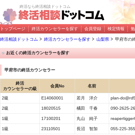
終活なら終活相談ドットコム
トップページ
終活カウンセラーを探す
会員登録
検定情報
勉
終活相談ドットコム
終活カウンセラーを探す
山梨県
甲府市の
お近くの終活カウンセラーを探す
甲府市の終活カウンセラー
終活
会員No
名前
カウンセラーの級
2級
E14060001
若月 洋介
plan-do@rd5.
2級
18020515
橘田 千春
090-2625-2
1級
17100201
丸山 純子
reapertigge
1級
23110501
長沼 智加
055-225-35