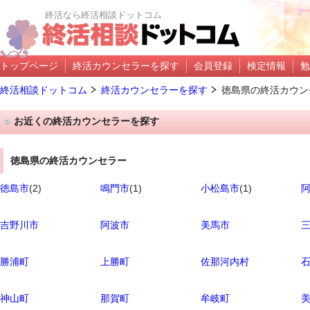
終活なら終活相談ドットコム
トップページ
終活カウンセラーを探す
会員登録
検定情報
勉
終活相談ドットコム
終活カウンセラーを探す
徳島県の終活カウン
お近くの終活カウンセラーを探す
徳島県の終活カウンセラー
徳島市
(2)
鳴門市
(1)
小松島市
(1)
吉野川市
阿波市
美馬市
勝浦町
上勝町
佐那河内村
神山町
那賀町
牟岐町