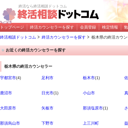
終活なら終活相談ドットコム
トップページ
終活カウンセラーを探す
会員登録
検定情報
勉
終活相談ドットコム
終活カウンセラーを探す
栃木県の終活カウン
お近くの終活カウンセラーを探す
栃木県の終活カウンセラー
宇都宮市
(4)
足利市
栃木市
(1)
鹿沼市
日光市
(1)
小山市
大田原市
矢板市
那須塩原市
(1)
那須烏山市
下野市
上三川町