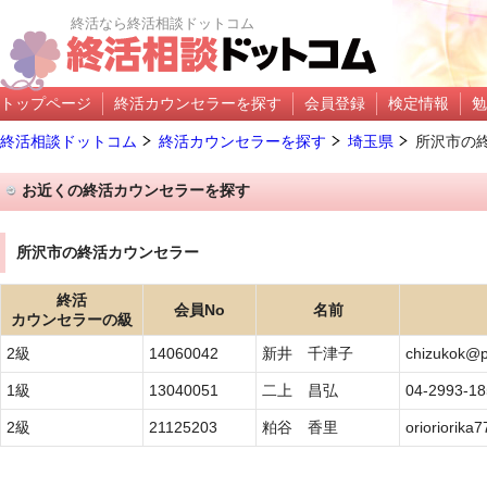
終活なら終活相談ドットコム
トップページ
終活カウンセラーを探す
会員登録
検定情報
勉
終活相談ドットコム
終活カウンセラーを探す
埼玉県
所沢市の
お近くの終活カウンセラーを探す
所沢市の終活カウンセラー
終活
会員No
名前
カウンセラーの級
2級
14060042
新井 千津子
chizukok@p
1級
13040051
二上 昌弘
04-2993-18
2級
21125203
粕谷 香里
orioriorik