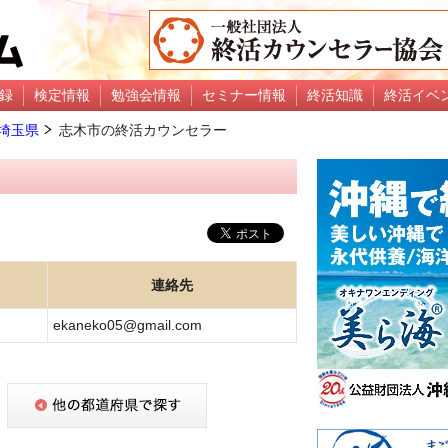
録
検定情報
勉強会情報
セミナー情報
終活知識
終活イベ
埼玉県
志木市の終活カウンセラー
連絡先
ekaneko05@gmail.com