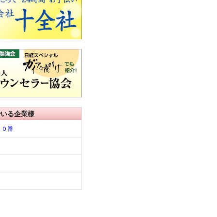
でいる企業様
１０番