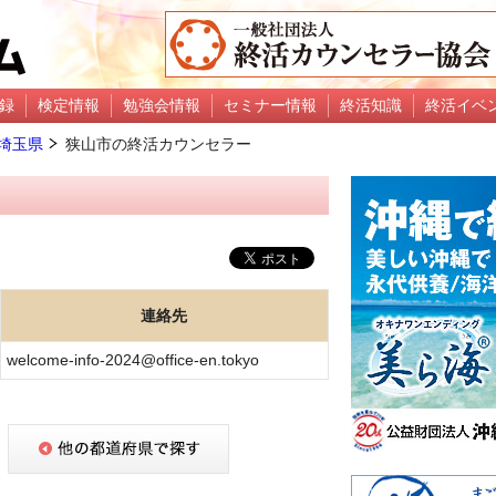
録
検定情報
勉強会情報
セミナー情報
終活知識
終活イベ
埼玉県
狭山市の終活カウンセラー
連絡先
welcome-info-2024@office-en.tokyo