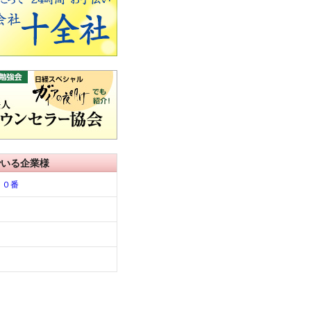
でいる企業様
１０番