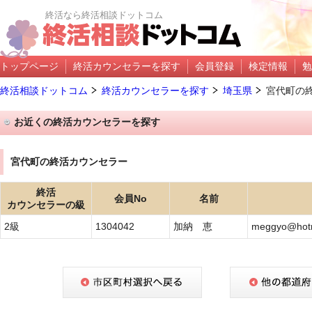
終活なら終活相談ドットコム
トップページ
終活カウンセラーを探す
会員登録
検定情報
勉
終活相談ドットコム
終活カウンセラーを探す
埼玉県
宮代町の
お近くの終活カウンセラーを探す
宮代町の終活カウンセラー
終活
会員No
名前
カウンセラーの級
2級
1304042
加納 恵
meggyo@hotma