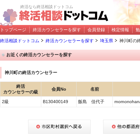
終活なら終活相談ドットコム
トップページ
終活カウンセラーを探す
会員登録
検定情報
勉
終活相談ドットコム
終活カウンセラーを探す
埼玉県
神川町の
お近くの終活カウンセラーを探す
神川町の終活カウンセラー
終活
会員No
名前
カウンセラーの級
2級
B130400149
飯島 佳代子
momonohan