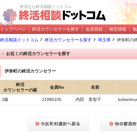
終活なら終活相談ドットコム
トップページ
終活カウンセラーを探す
会員登録
検定情報
勉
終活相談ドットコム
終活カウンセラーを探す
埼玉県
伊奈町の
お近くの終活カウンセラーを探す
伊奈町の終活カウンセラー
終活
会員No
名前
カウンセラーの級
2級
21085105
内田 美智子
kobarimu