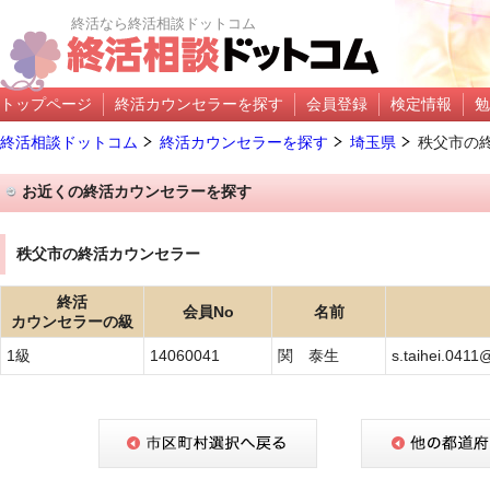
終活なら終活相談ドットコム
トップページ
終活カウンセラーを探す
会員登録
検定情報
勉
終活相談ドットコム
終活カウンセラーを探す
埼玉県
秩父市の
お近くの終活カウンセラーを探す
秩父市の終活カウンセラー
終活
会員No
名前
カウンセラーの級
1級
14060041
関 泰生
s.taihei.0411