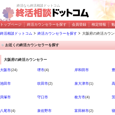
終活なら終活相談ドットコム
トップページ
終活カウンセラーを探す
会員登録
検定情報
勉
終活相談ドットコム
終活カウンセラーを探す
大阪府の終活カウン
お近くの終活カウンセラーを探す
大阪府の終活カウンセラー
大阪市
(24)
堺市
(4)
岸和田市
池田市
吹田市
(2)
泉大津市
(1)
貝塚市
守口市
枚方市
(4)
八尾市
(4)
泉佐野市
富田林市
(2)