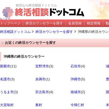
終活なら終活相談ドットコム
トップページ
終活カウンセラーを探す
会員登録
検定情報
勉
終活相談ドットコム
終活カウンセラーを探す
沖縄県の終活カウン
お近くの終活カウンセラーを探す
沖縄県の終活カウンセラー
那覇市
(11)
宜野湾市
(3)
石垣市
(4)
名護市
(3)
糸満市
(1)
沖縄市
(5)
うるま市
(3)
宮古島市
(4)
南城市
(2)
大宜味村
東村
今帰仁村