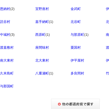
恩納村
(2)
宜野座村
金武町
読谷村
嘉手納町
(1)
北谷町
中城村
(3)
西原町
(1)
与那原町
(1)
渡嘉敷村
座間味村
粟国村
南大東村
北大東村
伊平屋村
久米島町
八重瀬町
(1)
多良間村
与那国町