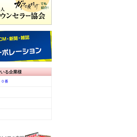
でいる企業様
１０番