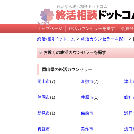
終活なら終活相談ドットコム
トップページ
終活カウンセラーを探す
会員登
終活相談ドットコム
終活カウンセラーを探す
お近くの終活カウンセラーを探す
岡山県の終活カウンセラー
岡山市
(7)
倉敷市
(7)
津山
笠岡市
(1)
井原市
(1)
総社
新見市
(1)
備前市
瀬戸
真庭市
美作市
浅口