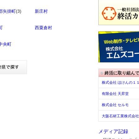
郡矢掛町
(3)
新庄村
町
西粟倉村
中央町
終活に取り組ん
株式会社 ほけんの１
有限会社 天昇堂
株式会社 セルモ
大阪石材工業株式会社
メディア記録