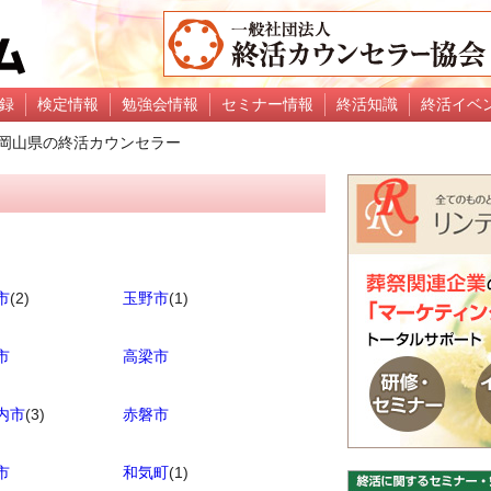
録
検定情報
勉強会情報
セミナー情報
終活知識
終活イベ
岡山県の終活カウンセラー
市
(2)
玉野市
(1)
市
高梁市
内市
(3)
赤磐市
市
和気町
(1)