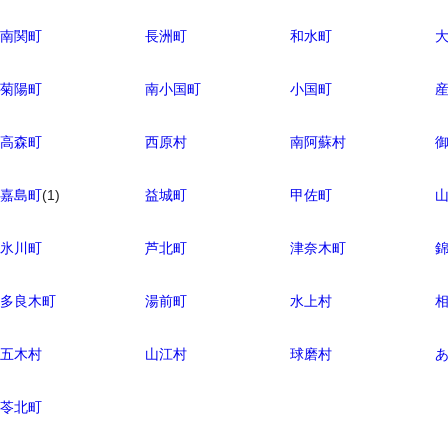
南関町
長洲町
和水町
菊陽町
南小国町
小国町
高森町
西原村
南阿蘇村
嘉島町
(1)
益城町
甲佐町
氷川町
芦北町
津奈木町
多良木町
湯前町
水上村
五木村
山江村
球磨村
苓北町