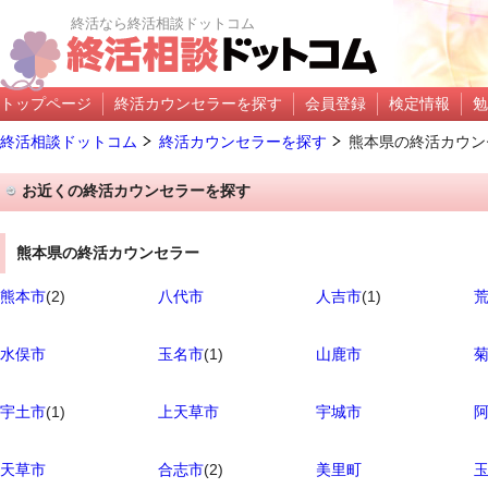
終活なら終活相談ドットコム
トップページ
終活カウンセラーを探す
会員登録
検定情報
勉
終活相談ドットコム
終活カウンセラーを探す
熊本県の終活カウン
お近くの終活カウンセラーを探す
熊本県の終活カウンセラー
熊本市
(2)
八代市
人吉市
(1)
水俣市
玉名市
(1)
山鹿市
宇土市
(1)
上天草市
宇城市
天草市
合志市
(2)
美里町