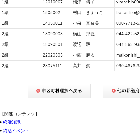
1級
12010067
梅津 靖子
y.rosehip0
1級
1505002
村田 きょうこ
better-life@
1級
14050011
小泉 真奈美
090-7713-5
2級
13090003
横山 邦義
044-422-52
2級
18090801
渡辺 毅
044-863-93
2級
22020303
小西 麻衣
maikonishi
2級
23075111
高井 崇
090-4676-3
【関連コンテンツ】
終活知識
終活イベント