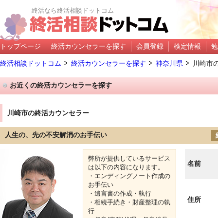
終活なら終活相談ドットコム
トップページ
終活カウンセラーを探す
会員登録
検定情報
勉
終活相談ドットコム
終活カウンセラーを探す
神奈川県
川崎市
お近くの終活カウンセラーを探す
川崎市の終活カウンセラー
人生の、先の不安解消のお手伝い
弊所が提供しているサービス
名前
は以下の内容になります。
・エンディングノート作成の
お手伝い
・遺言書の作成・執行
住所
・相続手続き・財産整理の執
行