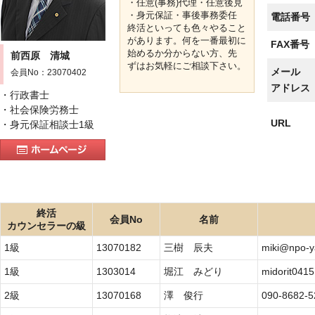
・任意(事務)代理・任意後見
・身元保証・事後事務委任
電話番号
終活といっても色々やること
があります。何を一番最初に
FAX番号
始めるか分からない方、先
前西原 清城
ずはお気軽にご相談下さい。
メール
会員No：23070402
アドレス
・行政書士
・社会保険労務士
URL
・身元保証相談士1級
終活
会員No
名前
カウンセラーの級
1級
13070182
三樹 辰夫
miki@npo-ya
1級
1303014
堀江 みどり
midorit041
2級
13070168
澤 俊行
090-8682-5