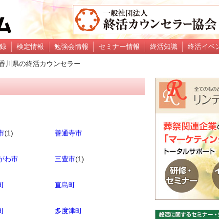
録
検定情報
勉強会情報
セミナー情報
終活知識
終活イベ
香川県の終活カウンセラー
市
(1)
善通寺市
がわ市
三豊市
(1)
町
直島町
町
多度津町