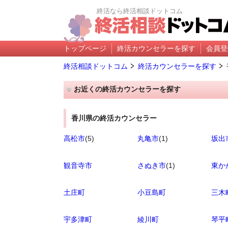
終活なら終活相談ドットコム
トップページ
終活カウンセラーを探す
会員登
終活相談ドットコム
終活カウンセラーを探す
お近くの終活カウンセラーを探す
香川県の終活カウンセラー
高松市
(5)
丸亀市
(1)
坂出
観音寺市
さぬき市
(1)
東か
土庄町
小豆島町
三木
宇多津町
綾川町
琴平