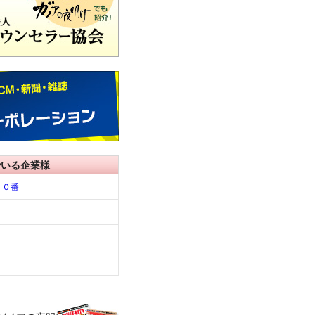
でいる企業様
１０番