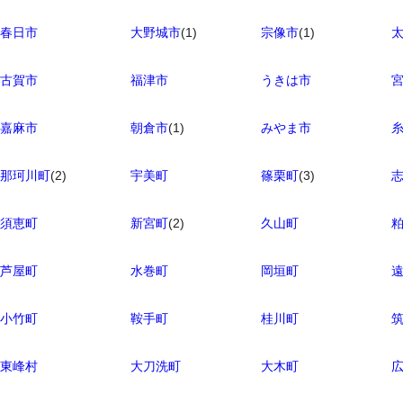
春日市
大野城市
(1)
宗像市
(1)
古賀市
福津市
うきは市
嘉麻市
朝倉市
(1)
みやま市
那珂川町
(2)
宇美町
篠栗町
(3)
須恵町
新宮町
(2)
久山町
芦屋町
水巻町
岡垣町
小竹町
鞍手町
桂川町
東峰村
大刀洗町
大木町