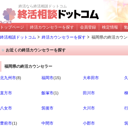
終活なら終活相談ドットコム
トップページ
終活カウンセラーを探す
会員登録
検定情報
勉
終活相談ドットコム
終活カウンセラーを探す
福岡県の終活カウン
お近くの終活カウンセラーを探す
福岡県の終活カウンセラー
北九州市
(8)
福岡市
(15)
大牟田市
直方市
飯塚市
(1)
田川市
八女市
筑後市
大川市
豊前市
(1)
中間市
小郡市