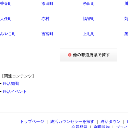
香春町
添田町
糸田町
大任町
赤村
福智町
みやこ町
吉富町
上毛町
【関連コンテンツ】
終活知識
終活イベント
トップページ
｜
終活カウンセラーを探す
｜
終活タウン
｜
会員登録
｜
利用規約
｜
プライ