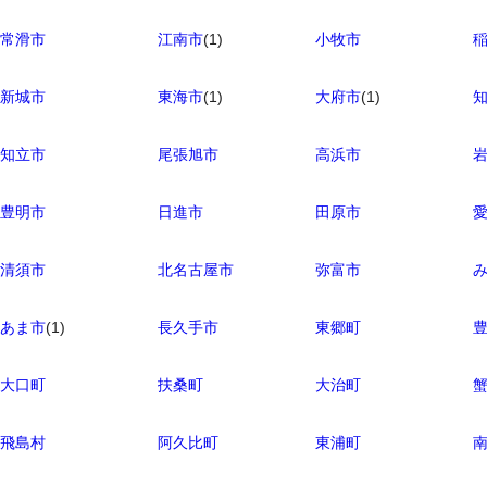
常滑市
江南市
(1)
小牧市
新城市
東海市
(1)
大府市
(1)
知立市
尾張旭市
高浜市
豊明市
日進市
田原市
清須市
北名古屋市
弥富市
あま市
(1)
長久手市
東郷町
大口町
扶桑町
大治町
飛島村
阿久比町
東浦町