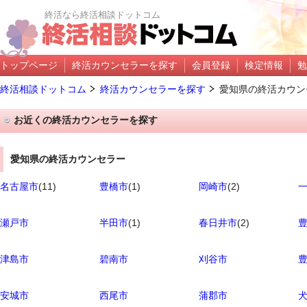
終活なら終活相談ドットコム
トップページ
終活カウンセラーを探す
会員登録
検定情報
勉
終活相談ドットコム
終活カウンセラーを探す
愛知県の終活カウン
お近くの終活カウンセラーを探す
愛知県の終活カウンセラー
名古屋市
(11)
豊橋市
(1)
岡崎市
(2)
瀬戸市
半田市
(1)
春日井市
(2)
津島市
碧南市
刈谷市
安城市
西尾市
蒲郡市